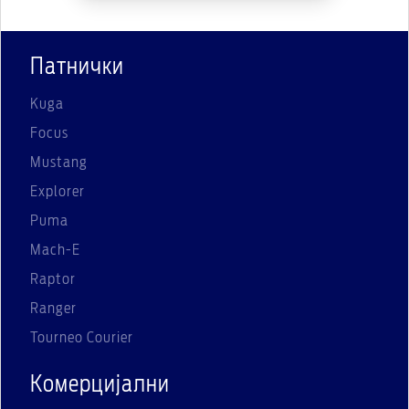
Патнички
Kuga
Focus
Mustang
Explorer
Puma
Mach-E
Raptor
Ranger
Tourneo Courier
Комерцијални