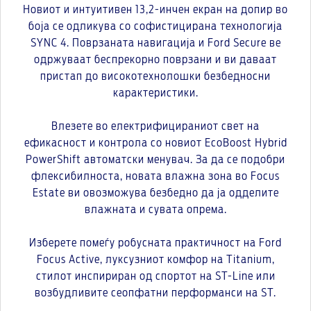
Новиот и интуитивен 13,2-инчен екран на допир во
боја се одликува со софистицирана технологија
SYNC 4. Поврзаната навигација и Ford Secure ве
одржуваат беспрекорно поврзани и ви даваат
пристап до високотехнолошки безбедносни
карактеристики.
Влезете во електрифицираниот свет на
ефикасност и контрола со новиот EcoBoost Hybrid
PowerShift автоматски менувач. За да се подобри
флексибилноста, новата влажна зона во Focus
Estate ви овозможува безбедно да ја одделите
влажната и сувата опрема.
Изберете помеѓу робусната практичност на Ford
Focus Active, луксузниот комфор на Titanium,
стилот инспириран од спортот на ST-Line или
возбудливите сеопфатни перформанси на ST.