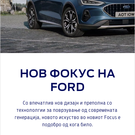
НОВ ФОКУС НА
FORD
Со впечатлив нов дизајн и преполна со
технололгии за поврзување од современата
генерација, новото искуство во новиот Focus е
подобро од кога било.