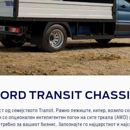
FORD TRANSIT CHASSI
ост од семејството Transit. Рамно лежиште, кипер, возило с
 со опционален интелигентен погон на сите тркала (AWD) и
отребно за вашиот бизнис. Запознајте го најцврстиот и најси