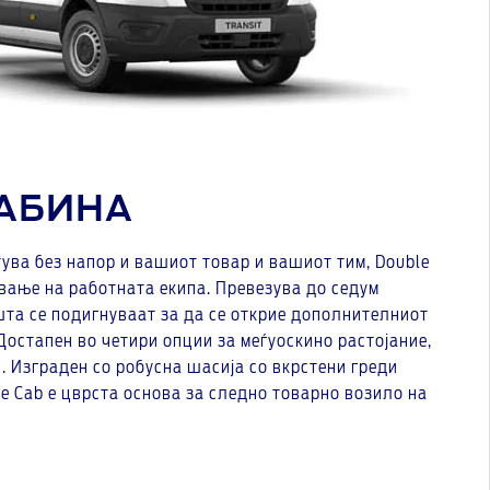
КАБИНА
тува без напор и вашиот товар и вашиот тим, Double
ување на работната екипа. Превезува до седум
шта се подигнуваат за да се открие дополнителниот
Достапен во четири опции за меѓуоскино растојание,
. Изграден со робусна шасија со вкрстени греди
e Cab е цврста основа за следно товарно возило на