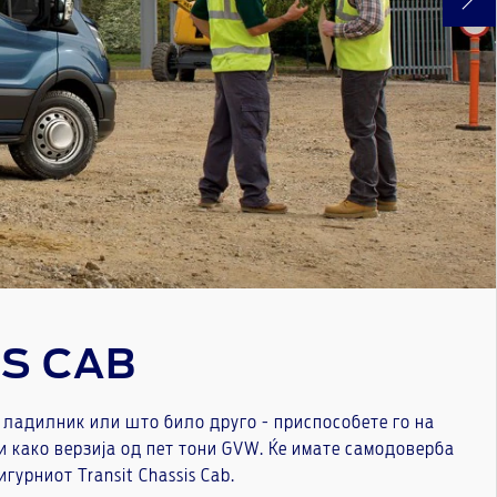
S CAB
о ладилник или што било друго - приспособете го на
 како верзија од пет тони GVW. Ќе имате самодоверба
гурниот Transit Chassis Cab.