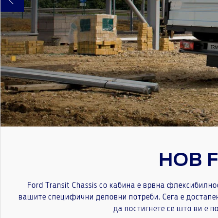
НОВ 
Ford Transit Chassis со кабина е врвна флексибилн
вашите специфични деловни потреби. Сега е достапен
да постигнете се што ви е п