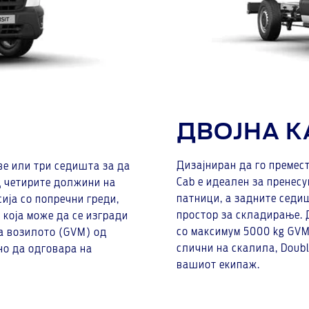
ДВОЈНА 
Дизајниран да го премес
две или три седишта за да
Cab е идеален за пренес
д четирите должини на
патници, а задните седи
ија со попречни греди,
простор за складирање. 
 која може да се изгради
со максимум 5000 kg GVM
на возилото (GVM) од
слични на скалила, Doubl
но да одговара на
вашиот екипаж.