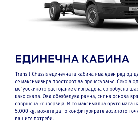
ЕДИНЕЧНА КАБИНА
Transit Chassis единечната кабина има еден ред од 
се максимизира просторот за пренесување. Секоја о
меѓуоскиното растојание е изградена со робусна шас
како скала. Ова обезбедува рамна, силна основа врз
совршена конверзија. И со максимална бруто маса 
5.000 kg, можете да го конфигурирате возилото точ
вашите потреби.