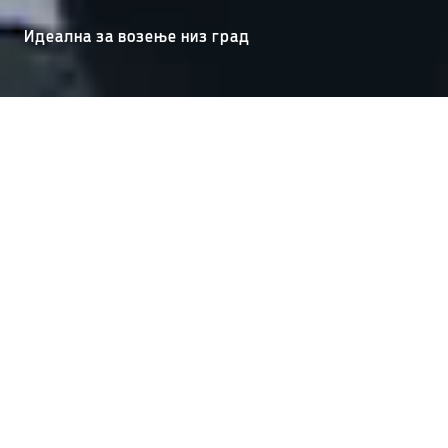
Идеална за возење низ град
Новата Ford Puma® EcoBoost® Hybrid,
мал SUV
создаден за возење и уживање. Со иновативен дизајн
и ентериер дизајниран за целосно уживање во
возењето, Ford Puma доаѓа и со голем
Megabox
простор во багажникот.