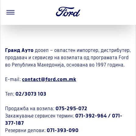
Гранд Ауто
дооел – овластен импортер, дистрибутер,
продавач и сервисер на возилата од програмата Ford
во Република Македонија, основана во 1997 година.
E-mail:
contact@ford.com.mk
Тел:
02/3073 103
Продажба на возила:
075-295-072
Закажување сервисен термин:
071-392-964 / 071-
377-187
Резервни делови:
071-393-090