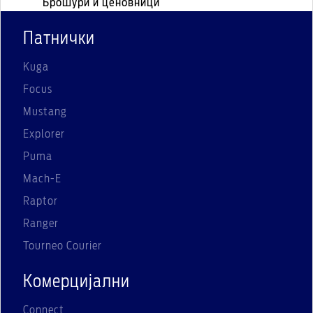
Брошури и ценовници
Патнички
Kuga
Focus
Mustang
Explorer
Puma
Mach-E
Raptor
Ranger
Tourneo Courier
Комерцијални
Connect