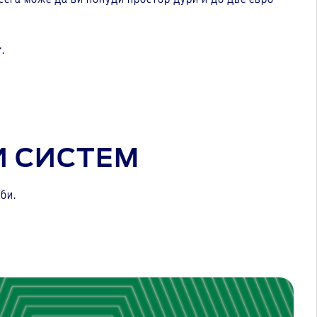
r
.
И СИСТЕМ
би.