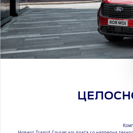
ЦЕЛОСНО
Ком
Новиот Transit Courier кој доаѓа со напредна техн