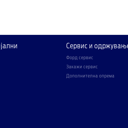
јални
Сервис и одржувањ
Форд сервис
Закажи сервис
Дополнителна опрема