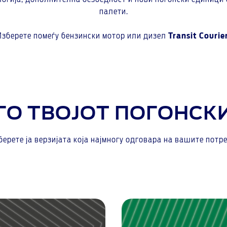
палети.
Изберете помеѓу бензински мотор или дизел
Transit Courie
ГО ТВОЈОТ ПОГОНСК
берете ја верзијата која најмногу одговара на вашите потре