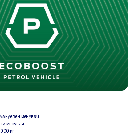
н мануелен менувач
ски менувач
1000 кг