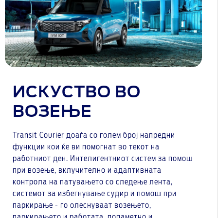
ИСКУСТВО ВО
ВОЗЕЊЕ
Transit Courier доаѓа со голем број напредни
функции кои ќе ви помогнат во текот на
работниот ден. Интелигентниот систем за помош
при возење, вклучително и адаптивната
контрола на патувањето со следење лента,
системот за избегнување судир и помош при
паркирање - го олеснуваат возењето,
паркирањето и работата, попаметно и