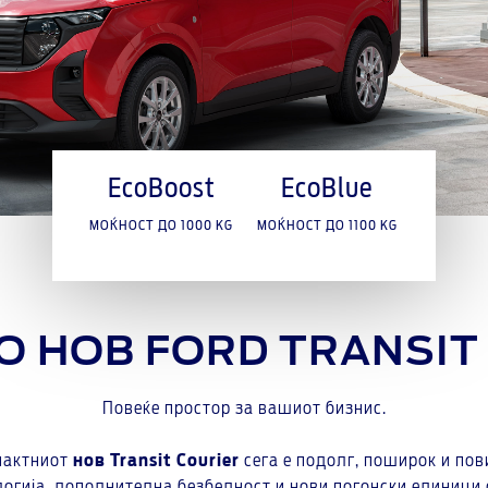
EcoBoost
EcoBlue
МОЌНОСТ ДО 1000 KG
МОЌНОСТ ДО 1100 KG
 НОВ FORD TRANSIT
Повеќе простор за вашиот бизнис.
пактниот
нов Transit Courier
сега е подолг, поширок и пов
ологија, дополнителна безбедност и нови погонски единици