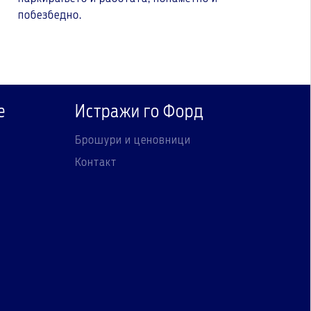
побезбедно.
е
Истражи го Форд
Брошури и ценовници
Контакт