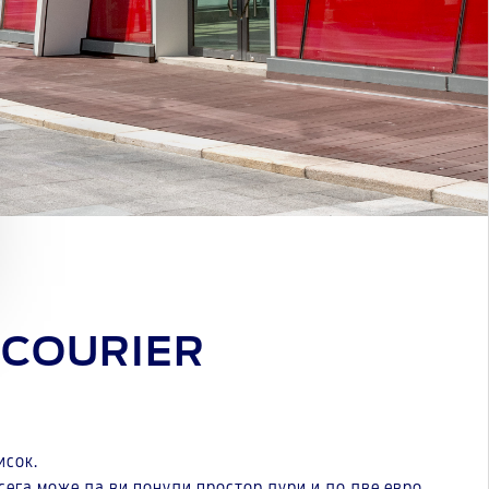
 COURIER
исок.
 сега може да ви понуди простор дури и до две евро