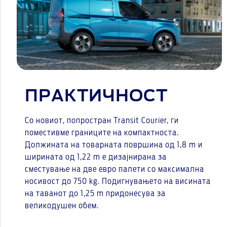
ПРАКТИЧНОСТ
Со новиот, попростран Transit Courier, ги
поместивме границите на компактноста.
Должината на товарната површина од 1,8 m и
ширината од 1,22 m е дизајнирана за
сместување на две евро палети со максимална
носивост до 750 kg. Подигнувањето на висината
на таванот до 1,25 m придонесува за
великодушен обем.