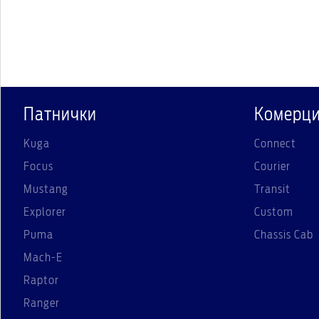
Патнички
Комерци
Kuga
Connect
Focus
Courier
Mustang
Transit
Explorer
Custom
Puma
Chassis Cab
Mach-E
Raptor
Ranger