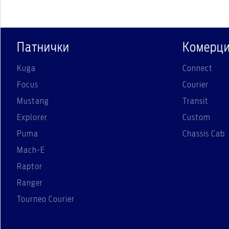
Патнички
Комерци
Kuga
Connect
Focus
Courier
Mustang
Transit
Explorer
Custom
Puma
Chassis Cab
Mach-E
Raptor
Ranger
Tourneo Courier