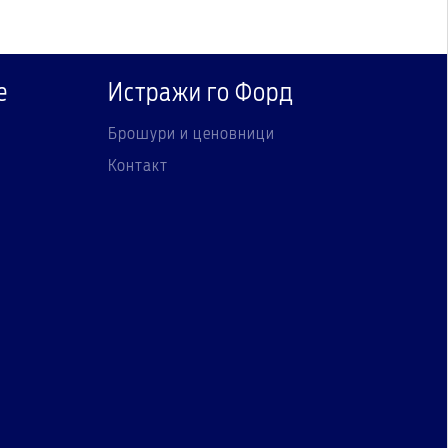
е
Истражи го Форд
Брошури и ценовници
Контакт