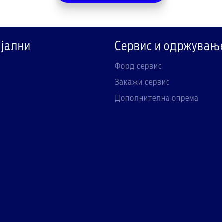
јални
Сервис и одржувањ
Форд сервис
Закажи сервис
Дополнителна опрема